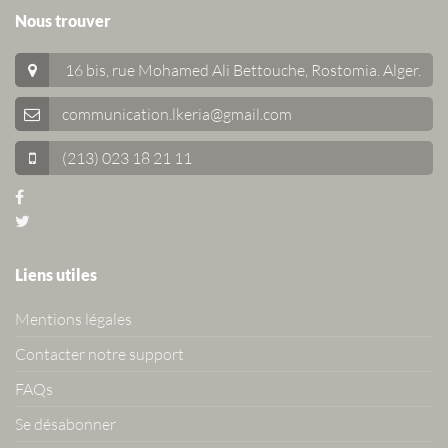
Nous trouver
16 bis, rue Mohamed Ali Bettouche, Rostomia.
Alger
.
communication.lkeria@gmail.com
(213) 023 18 21 11
Liens utiles
Mentions légales
Contacter notre support
FAQs
Se désabonner