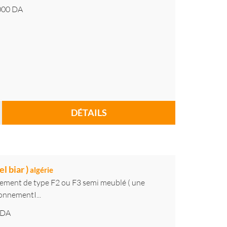
000
DA
DÉTAILS
el biar )
algérie
rtement de type F2 ou F3 semi meublé ( une
onnementI...
DA