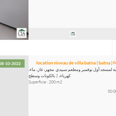
location niveau de villa batna ( batna ) 
08-10-2022
انية لمسجد أول نوفمبر ومطعم سبيدي. مجهز، غاز، ماء
كهرباء، 2 بالكونات وسطح.
Superficie : 200 m2
50 0