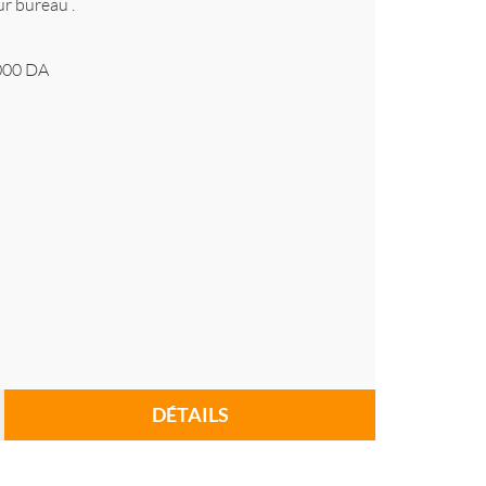
ur bureau .
000
DA
DÉTAILS