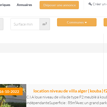
Créer un 
briques
Annuaires
Déposer une annonce
Communes
2
A
m
location niveau de villa alger ( kouba ) f
16-10-2022
C.I.A loue niveau de villa de type F2 meublé à ko
indépendanteSuperficie : 85m²Avec un grand parkin