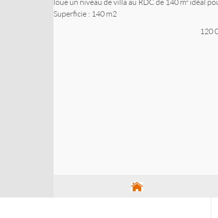
loue un niveau de villa au RDC de 140 m² idéal po
Superficie : 140 m2
120 