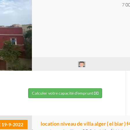
7 0
Calculer votre capacité d'emprunt
location niveau de villa alger ( el biar ) f
E 19-9-2022