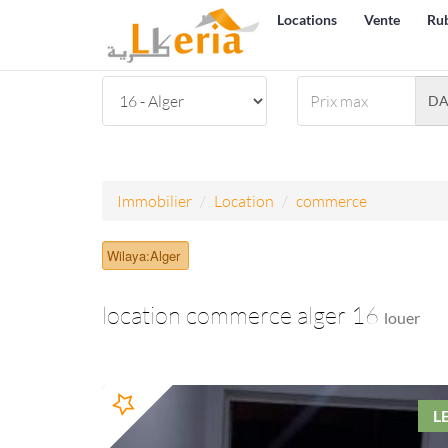
Locations
Vente
Ru
D
Immobilier
Location
commerce
Wilaya:Alger
location commerce alger 16
louer
L