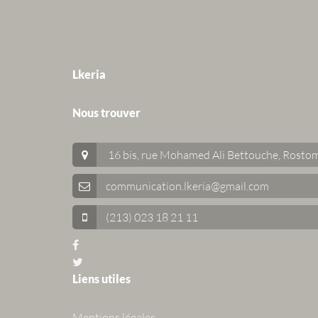
Lkeria
Nous trouver
16 bis, rue Mohamed Ali Bettouche, Rostom
communication.lkeria@gmail.com
(213) 023 18 21 11
Liens utiles
Mentions légales