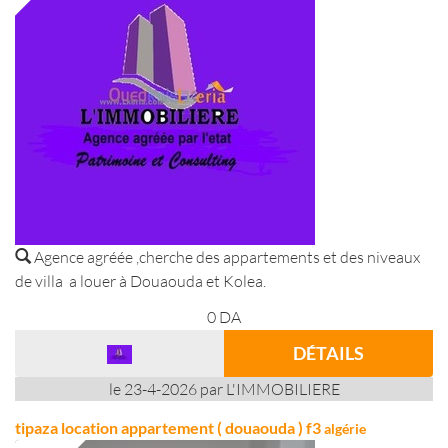
Agence agréée ,cherche des appartements et des niveaux
de villa a louer à Douaouda et Kolea.
0
DA
DÉTAILS
le 23-4-2026 par L'IMMOBILIERE
tipaza location appartement ( douaouda ) f3
algérie