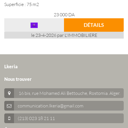
Superficie : 75 m2
23 000
DA
DÉTAILS
le 23-4-2026 par L'IMMOBILIERE
Lkeria
Nous trouver
16 bis, rue Mohamed Ali Bettouche, Rostomia.
Alger
.
communication.lkeria@gmail.com
(213) 023 18 21 11