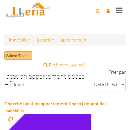
Toggl
navig
Immobilier
Location
appartement
Wilaya:Tipaza
Recherche avancée
Trier par
location appartement tipaza
42
louer
Cherche location appartement tipaza ( douaouda )
immobilier