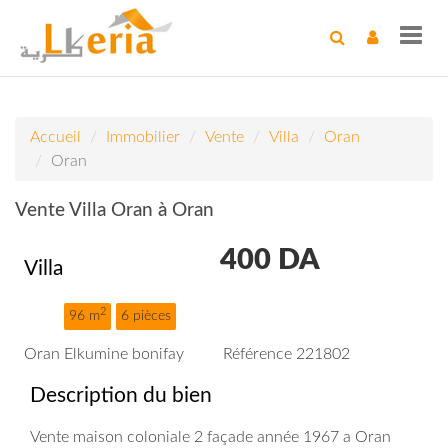
Toggl
navig
Accueil
Immobilier
Vente
Villa
Oran
Oran
Vente Villa Oran à Oran
400
DA
Villa
2
96 m
6 pièces
Oran Elkumine bonifay
Référence 221802
Description du bien
Vente maison coloniale 2 façade année 1967 a Oran