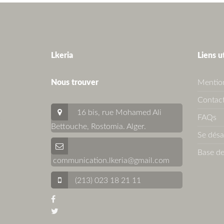
Lkeria
Liens u
Nous trouver
Mention
Contact
16 bis, rue Mohamed Ali
FAQs
Bettouche, Rostomia.
Alger
.
Se dés
Base de
communication.lkeria@gmail.com
(213) 023 18 21 11