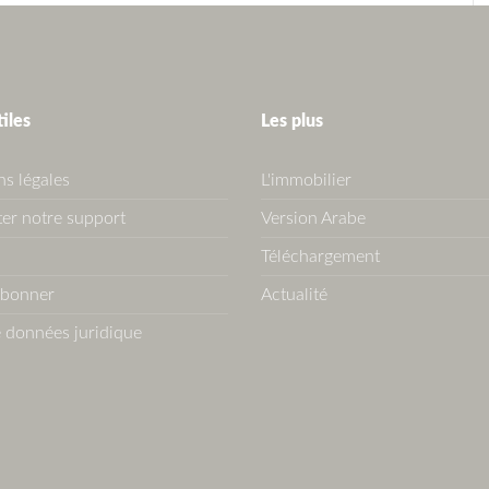
tiles
Les plus
s légales
L'immobilier
er notre support
Version Arabe
Téléchargement
abonner
Actualité
 données juridique