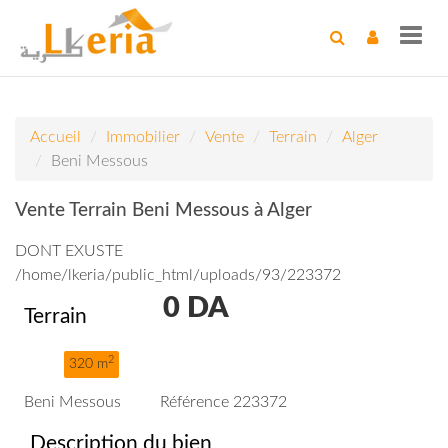
Toggl
navig
Accueil
Immobilier
Vente
Terrain
Alger
Beni Messous
Vente Terrain Beni Messous à Alger
DONT EXUSTE
/home/lkeria/public_html/uploads/93/223372
0
DA
Terrain
2
320 m
Beni Messous
Référence 223372
Description du bien