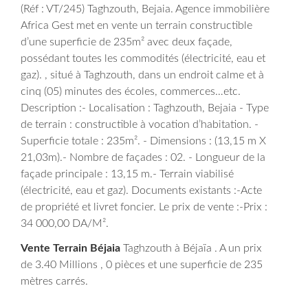
(Réf : VT/245) Taghzouth, Bejaia. Agence immobilière
Africa Gest met en vente un terrain constructible
d’une superficie de 235m² avec deux façade,
possédant toutes les commodités (électricité, eau et
gaz). , situé à Taghzouth, dans un endroit calme et à
cinq (05) minutes des écoles, commerces…etc.
Description :- Localisation : Taghzouth, Bejaia - Type
de terrain : constructible à vocation d’habitation. -
Superficie totale : 235m². - Dimensions : (13,15 m X
21,03m).- Nombre de façades : 02. - Longueur de la
façade principale : 13,15 m.- Terrain viabilisé
(électricité, eau et gaz).
Documents existants :-Acte
de propriété et livret foncier.
Le prix de vente :-Prix :
34 000,00 DA/M².
Vente Terrain Béjaia
Taghzouth à Béjaïa . A un prix
de 3.40 Millions , 0 pièces et une superficie de 235
mètres carrés.