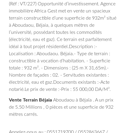
(Réf : VT/227) Opportunité d’investissement. Agence
immobilière Africa Gest met en vente un spacieux
terrain constructible d’une superficie de 932m² situé
à Aboudaou, Béjaia, à quelques mètres de
l’université, possédant toutes les commodités
(électricité, eau et gaz). Ce terrain est parfaitement
idéal à tout projet résidentiel.
Description :-
Localisation : Aboudaou. Béjaia.- Type de terrain :
constructible à vocation d’habitation. - Superficie
totale : 932 m². - Dimensions : (25 m X 31,65m).-
Nombre de façades : 02. - Servitudes existantes :
électricité, eau et gaz.
Documents existants :-Acte
notarié.
Le prix de vente :-Prix : 55 000,00 DA/M².
Vente Terrain Béjaia
Aboudaou à Béjaïa . A un prix
de 5.50 Millions , 0 pièces et une superficie de 932
mètres carrés.
Appelez-nous au : 0551719700 / 0552863667 /