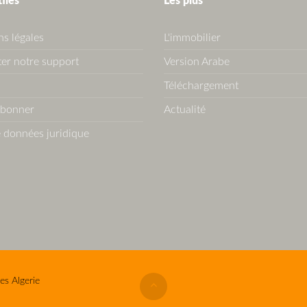
tiles
Les plus
s légales
L'immobilier
er notre support
Version Arabe
Téléchargement
abonner
Actualité
 données juridique
es Algerie