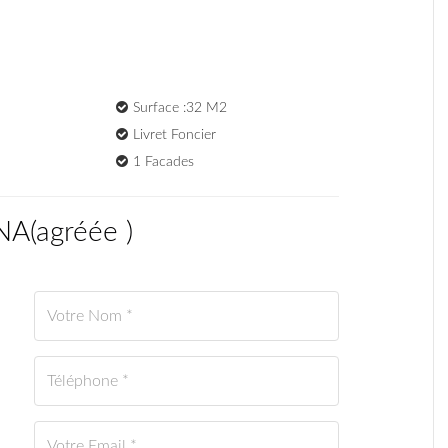
Surface :32 M2
Livret Foncier
1 Facades
ANA
(
agréée
)