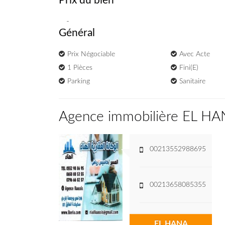
Prix du bien
-
Général
Prix Négociable
Avec Acte
1 Pièces
Fini(e)
Parking
Sanitaire
Agence immobilière EL H
00213552988695
00213658085355
EL HANA