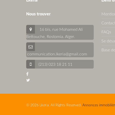
Lkeria
Liens u
Nous trouver
Mention
Contact
16 bis, rue Mohamed Ali
FAQs
Bettouche, Rostomia.
Alger
.
Se dés
Base de
communication.lkeria@gmail.com
(213) 023 18 21 11
© 2026 Lkeria. All Rights Reserved.
Annonces immobilièr