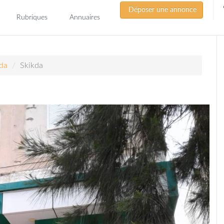
Déposer une annonce
Rubriques
Annuaires
da
Skikda