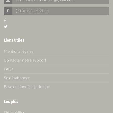
communication.lkeria@gmail.com
(213) 023 18 21 11
Liens utiles
Mentions légales
Contacter notre support
FAQs
Se désabonner
Base de données juridique
Les plus
L'immobilier