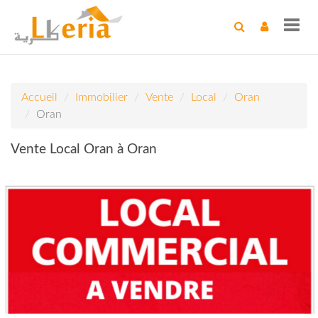
Toggl
navig
Accueil
Immobilier
Vente
Local
Oran
Oran
Vente Local Oran à Oran