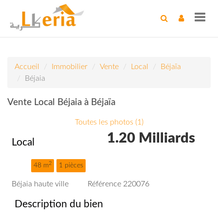
Toggl
navig
Accueil
Immobilier
Vente
Local
Béjaïa
Béjaia
Vente Local Béjaia à Béjaïa
Toutes les photos (1)
1.20 Milliards
Local
2
48 m
1 pièces
Béjaia haute ville
Référence 220076
Description du bien