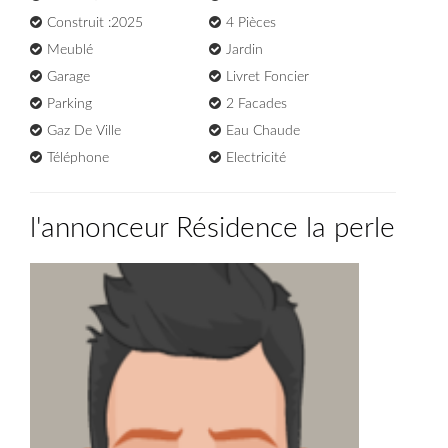
Construit :2025
4 Pièces
Meublé
Jardin
Garage
Livret Foncier
Parking
2 Facades
Gaz De Ville
Eau Chaude
Téléphone
Electricité
l'annonceur Résidence la perle