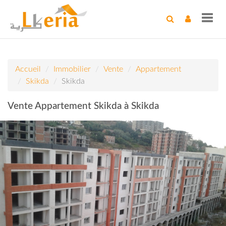
Toggl
navig
Accueil
Immobilier
Vente
Appartement
Skikda
Skikda
Vente Appartement Skikda à Skikda