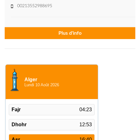
00213552988695
Plus d'info