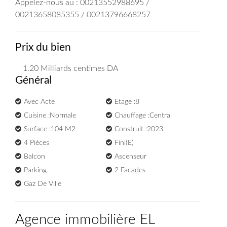
Appelez-nous au : 00213552988695 /
00213658085355 / 00213796668257
Prix du bien
1.20 Milliards
centimes DA
Général
Avec Acte
Etage :8
Cuisine :Normale
Chauffage :Central
Surface :104 M2
Construit :2023
4 Pièces
Fini(e)
Balcon
Ascenseur
Parking
2 Facades
Gaz De Ville
Agence immobilière EL