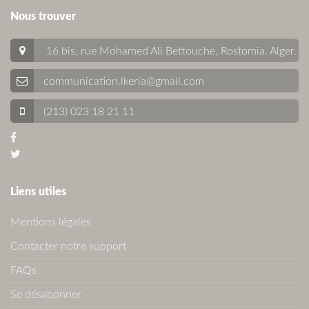
Nous trouver
16 bis, rue Mohamed Ali Bettouche, Rostomia.
Alger
.
communication.lkeria@gmail.com
(213) 023 18 21 11
Liens utiles
Mentions légales
Contacter notre support
FAQs
Se désabonner