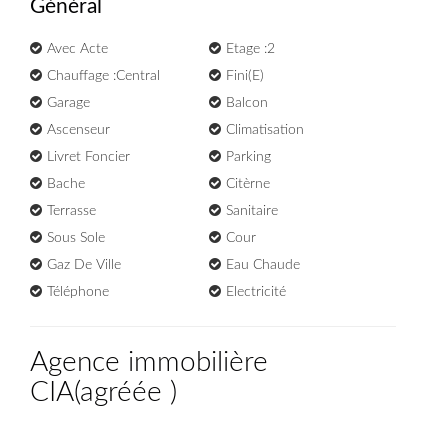
Général
Avec Acte
Etage :2
Chauffage :Central
Fini(e)
Garage
Balcon
Ascenseur
Climatisation
Livret Foncier
Parking
Bache
Citèrne
Terrasse
Sanitaire
Sous Sole
Cour
Gaz De Ville
Eau Chaude
Téléphone
Electricité
Agence immobilière
CIA
(
agréée
)