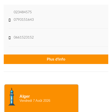
023484575
0793151643
0661523152
Plus d'info