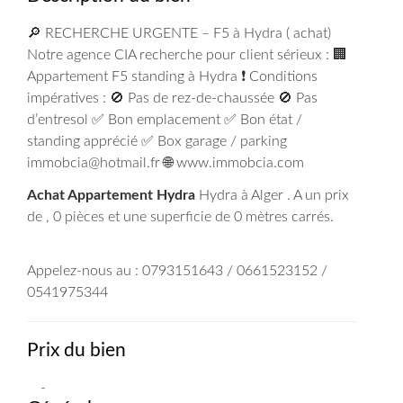
🔎 RECHERCHE URGENTE – F5 à Hydra ( achat)
Notre agence CIA recherche pour client sérieux : 🏢
Appartement F5 standing à Hydra ❗ Conditions
impératives : 🚫 Pas de rez-de-chaussée 🚫 Pas
d’entresol ✅ Bon emplacement ✅ Bon état /
standing apprécié ✅ Box garage / parking
immobcia@hotmail.fr 🌐 www.immobcia.com
Achat Appartement Hydra
Hydra à Alger . A un prix
de , 0 pièces et une superficie de 0 mètres carrés.
Appelez-nous au : 0793151643 / 0661523152 /
0541975344
Prix du bien
-