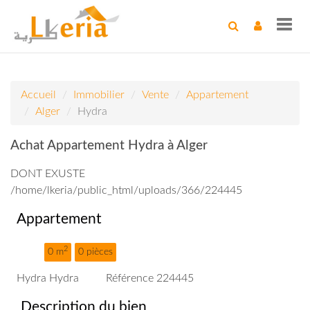
Toggl
navig
Accueil
Immobilier
Vente
Appartement
Alger
Hydra
Achat Appartement Hydra à Alger
DONT EXUSTE
/home/lkeria/public_html/uploads/366/224445
Appartement
2
0 m
0 pièces
Hydra Hydra
Référence 224445
Description du bien