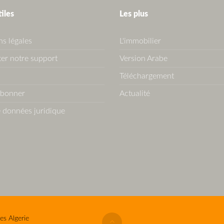
tiles
Les plus
s légales
L'immobilier
er notre support
Version Arabe
Téléchargement
abonner
Actualité
 données juridique
es Algerie