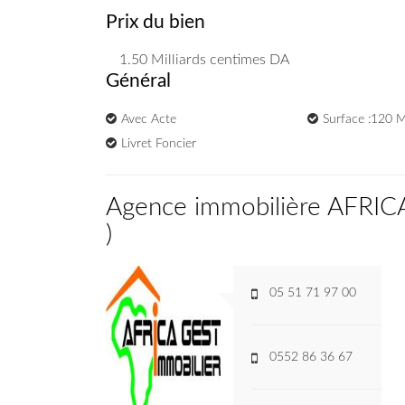
Prix du bien
1.50 Milliards
centimes DA
Général
Avec Acte
Surface :120 
Livret Foncier
Agence immobilière AFRI
)
05 51 71 97 00
0552 86 36 67