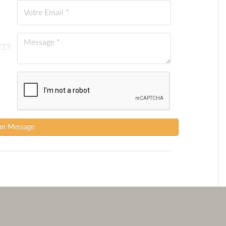
IER
un Message