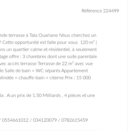
Référence 224499
de terrasse à Tala Ouariane !Vous cherchez un
? Cette opportunité est faite pour vous
120 m² |
ns un quartier calme et résidentiel, à seulement
age offre :
3 chambres dont une suite parentale
ec accès terrasse
Terrasse de 22 m² avec vue
le
Salle de bain + WC séparés
Appartement
lindée + chauffe-bain + citerne
Prix : 15 000
a . A un prix de 1.50 Milliards , 4 pièces et une
 / 0554661012 / 034120079 / 0782615459