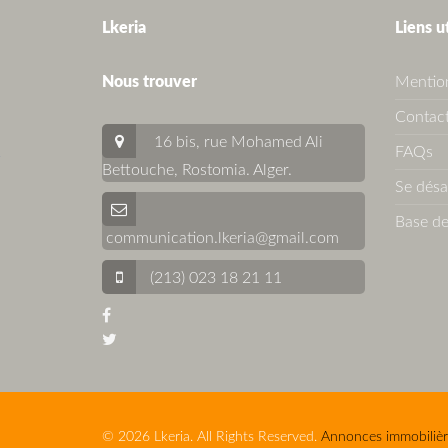
Lkeria
Liens u
Nous trouver
Mention
Contact
16 bis, rue Mohamed Ali
FAQs
Bettouche, Rostomia.
Alger
.
Se dés
Base de
communication.lkeria@gmail.com
(213) 023 18 21 11
© 2026 Lkeria. All Rights Reserved.
Annonces immobilièr