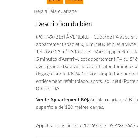
Béjaia Tala ouariane
Description du bien
(Réf : VA/815)
À VENDRE – Superbe F4 avec gran
appartement spacieux, lumineux et prêt à vivre 
Terrasse 22 m² | 3 façades | Vue dégagéeSitué da
5 minutes d’Aamriw, cet appartement F4 au 5ᵉ ét
avec grande baie vitrée
Grand salon lumineux av
dégagée sur la RN24
Cuisine simple fonctionnel
entièrement refait (placo, spots, sol neuf)
Porte b
000,00 DA
Vente Appartement Béjaia
Tala ouariane à Béjaï
superficie de 120 mètres carrés.
Appelez-nous au : 0551719700 / 0552863667