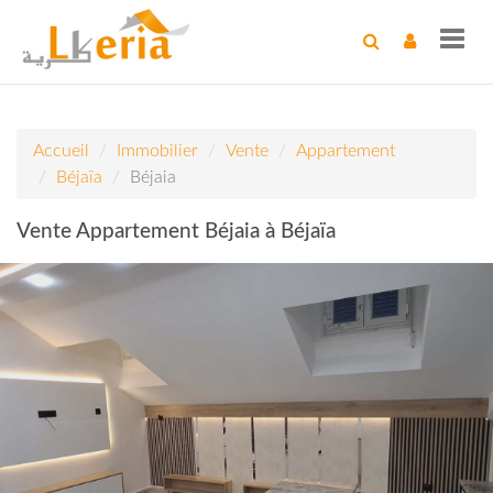
Toggl
navig
Accueil
Immobilier
Vente
Appartement
Béjaïa
Béjaia
Vente Appartement Béjaia à Béjaïa