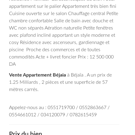
appartement sur le palier
Appartement très bien fini
Cuisine ouverte sur le salon
Chauffage central
Petite
chambre confortable
Salle de bain avec douche et
WC non séparés
Aération naturelle
Petite fenêtres
avec plafond incliné apportant un style moderne et
cosy
Résidence avec ascenseurs, gardiennage et
piscine
Proche des commerces et de toutes
commodités
Acte + livret foncier
Prix : 12 500 000
DA
Vente Appartement Béjaia
à Béjaïa . A un prix de
1.25 Milliards , 2 pièces et une superficie de 57
mètres carrés.
Appelez-nous au : 0551719700 / 0552863667 /
0554661012 / 034120079 / 0782615459
Prix du bien