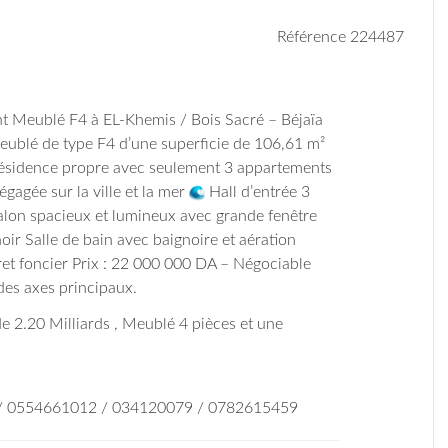
Référence 224487
Meublé F4 à EL-Khemis / Bois Sacré – Béjaïa
eublé de type F4 d’une superficie de 106,61 m²
sidence propre avec seulement 3 appartements
gagée sur la ville et la mer
Hall d’entrée
3
lon spacieux et lumineux avec grande fenêtre
oir
Salle de bain avec baignoire et aération
ret foncier
Prix : 22 000 000 DA – Négociable
des axes principaux.
 de 2.20 Milliards , Meublé 4 pièces et une
 / 0554661012 / 034120079 / 0782615459