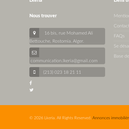
Lkeria
Liens u
Nous trouver
Mention
Contact
16 bis, rue Mohamed Ali
FAQs
Bettouche, Rostomia.
Alger
.
Se dés
Base de
communication.lkeria@gmail.com
(213) 023 18 21 11
© 2026 Lkeria. All Rights Reserved.
Annonces immobilièr