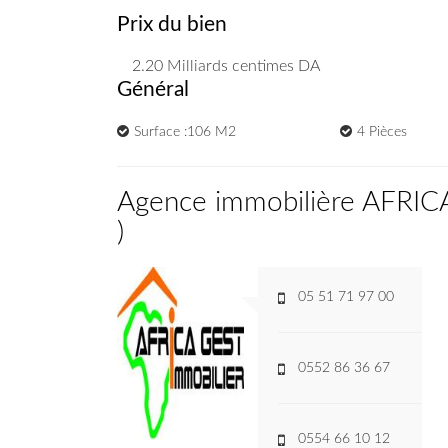
Prix du bien
2.20 Milliards
centimes DA
Général
Surface :106 M2
4 Pièces
Agence immobilière AFRI
)
05 51 71 97 00
0552 86 36 67
0554 66 10 12