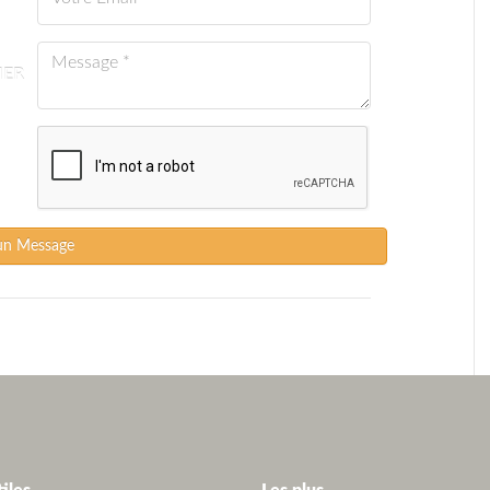
IER
un Message