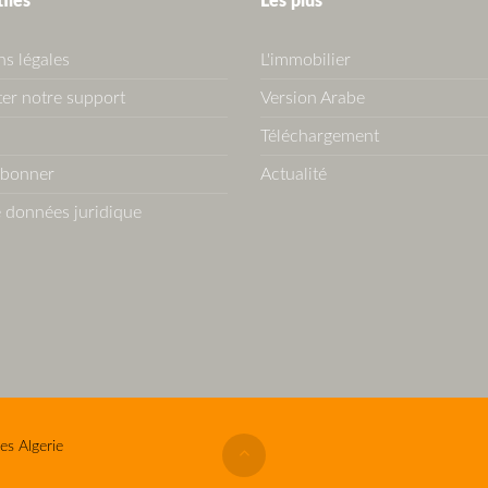
tiles
Les plus
s légales
L'immobilier
er notre support
Version Arabe
Téléchargement
abonner
Actualité
 données juridique
es Algerie