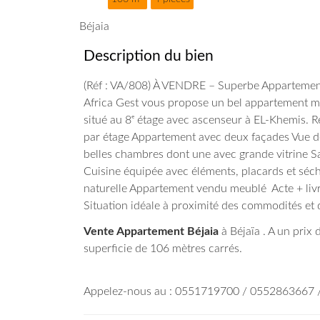
Béjaia
Description du bien
(Réf : VA/808)
À VENDRE – Superbe Appartement 
Africa Gest vous propose un bel appartement m
situé au 8ᵉ étage avec ascenseur à EL-Khemis.
Ré
par étage
Appartement avec deux façades
Vue dé
belles chambres dont une avec grande vitrine
Sa
Cuisine équipée avec éléments, placards et séch
naturelle
Appartement vendu meublé
Acte + liv
Situation idéale à proximité des commodités et 
Vente Appartement Béjaia
à Béjaïa . A un prix
superficie de 106 mètres carrés.
Appelez-nous au : 0551719700 / 0552863667