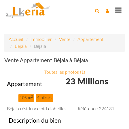
Toggl
navig
Accueil
Immobilier
Vente
Appartement
Béjaïa
Béjaia
Vente Appartement Béjaia à Béjaïa
Toutes les photos (1)
23 Millions
Appartement
2
105 m
4 pièces
Béjaia résidence nid d'abeilles
Référence 224131
Description du bien