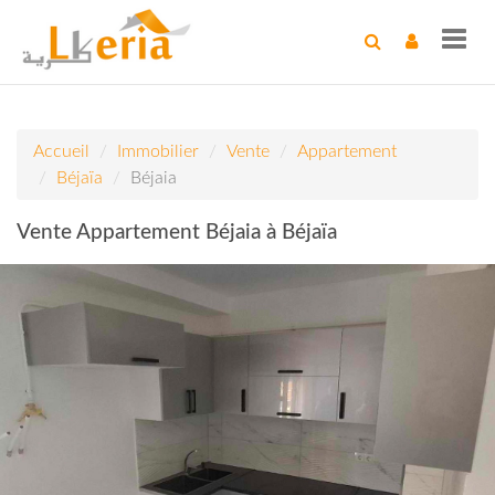
Toggl
navig
Accueil
Immobilier
Vente
Appartement
Béjaïa
Béjaia
Vente Appartement Béjaia à Béjaïa