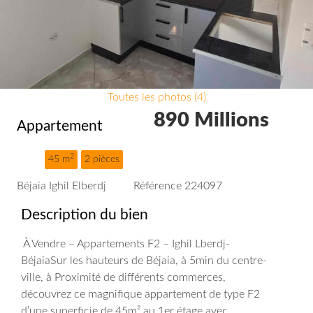
Toutes les photos (4)
890 Millions
Appartement
2
45 m
2 pièces
Béjaia Ighil Elberdj
Référence 224097
Description du bien
À Vendre – Appartements F2 – Ighil Lberdj-
BéjaiaSur les hauteurs de Béjaia, à 5min du centre-
ville, à Proximité de différents commerces,
découvrez ce magnifique
appartement de type F2
d’une superficie de 45m² au 1er étage avec