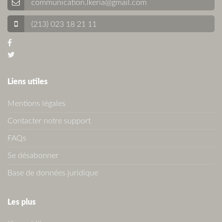
communication.lkeria@gmail.com
(213) 023 18 21 11
Liens utiles
Mentions légales
Contacter notre support
FAQs
Se désabonner
Base de données juridique
Les plus