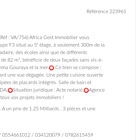
Référence 223961
Réf : VA/756) Africa Gest Immobilier vous
ype F3 situé au 5ᵉ étage, à seulement 300m de la
aire, des écoles ainsi que de différents
de 82 m², bénéficie de deux façades sans vis-à-
emma Gouraya et la mer.
Ce
bien se compose :
rant une vue dégagée.
Une petite cuisine ouverte
pées de placards intégrés.
Salle de bain et
 DA.
Situation juridique : Acte notarié.
Agence
ous vos projets immobiliers !
. A un prix de 1.25 Milliards , 3 pièces et une
 / 0554661012 / 034120079 / 0782615459