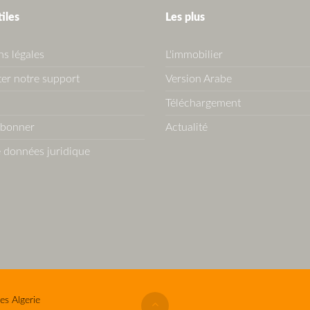
tiles
Les plus
s légales
L'immobilier
er notre support
Version Arabe
Téléchargement
abonner
Actualité
 données juridique
es Algerie