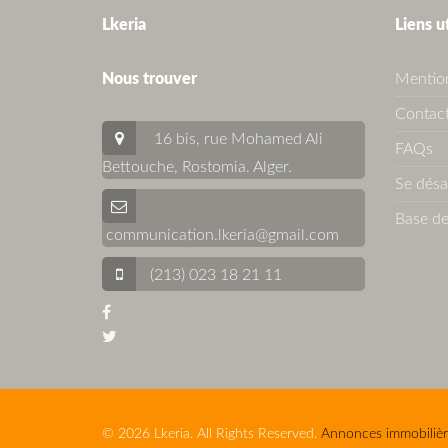
Lkeria
Liens u
Nous trouver
Mention
Contact
16 bis, rue Mohamed Ali
FAQs
Bettouche, Rostomia.
Alger
.
Se dés
Base de
communication.lkeria@gmail.com
(213) 023 18 21 11
© 2026 Lkeria. All Rights Reserved.
Annonces immobilièr