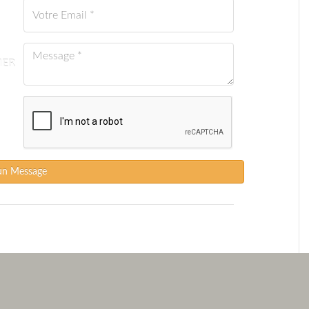
IER
un Message