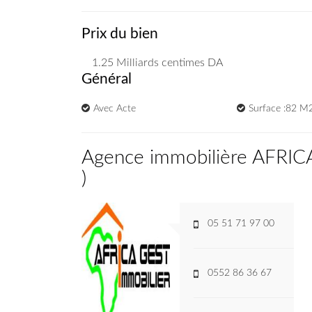
Prix du bien
1.25 Milliards
centimes DA
Général
Avec Acte
Surface :82 M
Agence immobilière AFRI
)
05 51 71 97 00
0552 86 36 67