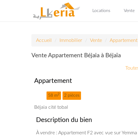
Locations
Vente
Accueil
Immobilier
Vente
Appartement
Vente Appartement Béjaia à Béjaïa
Toutes
Appartement
2
58 m
2 pièces
Béjaia cité tobal
Description du bien
À vendre : Appartement F2 avec vue sur Yemma Go