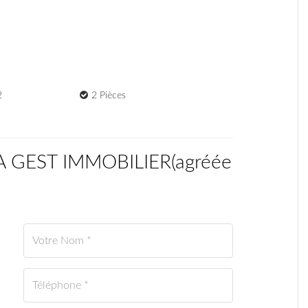
2
2 Pièces
CA GEST IMMOBILIER
(
agréée