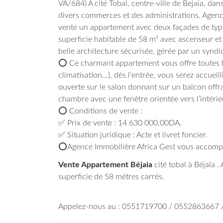
VA/684) A cité Tobal, centre-ville de Bejaia, dan
divers commerces et des administrations. Age
vente un appartement avec deux façades de type 
superficie habitable de 58 m² avec ascenseur et
belle architecture sécurisée, gérée par un syndi
⭕ Ce charmant appartement vous offre toutes l
climatisation…), dès l’entrée, vous serez accueill
ouverte sur le salon donnant sur un balcon of
chambre avec une fenêtre orientée vers l’intérieu
⭕ Conditions de vente :
✅ Prix de vente : 14 630 000,00DA.
✅ Situation juridique : Acte et livret foncier.
⭕Agence Immobilière Africa Gest vous accompag
Vente Appartement Béjaia
cité tobal à Béjaïa .
superficie de 58 mètres carrés.
Appelez-nous au : 0551719700 / 0552863667