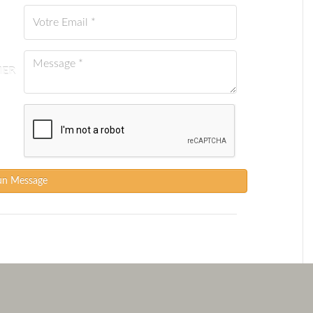
IER
un Message