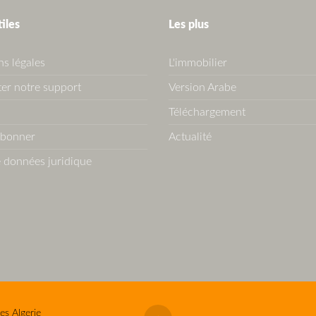
tiles
Les plus
s légales
L'immobilier
er notre support
Version Arabe
Téléchargement
abonner
Actualité
 données juridique
es Algerie