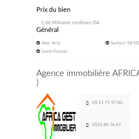
Prix du bien
1.46 Milliards
centimes DA
Général
Avec Acte
Surface :58 M
Livret Foncier
Agence immobilière AFRI
)
05 51 71 97 00
0552 86 36 67