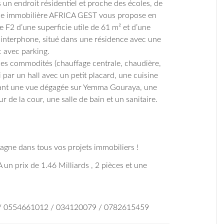
s un endroit résidentiel et proche des écoles, de
nce immobilière AFRICA GEST vous propose en
F2 d’une superficie utile de 61 m² et d’une
 interphone, situé dans une résidence avec une
c avec parking.
es commodités (chauffage centrale, chaudière,
i par un hall avec un petit placard, une cuisine
frant une vue dégagée sur Yemma Gouraya, une
r de la cour, une salle de bain et un sanitaire.
ne dans tous vos projets immobiliers !
 A un prix de 1.46 Milliards , 2 pièces et une
 / 0554661012 / 034120079 / 0782615459