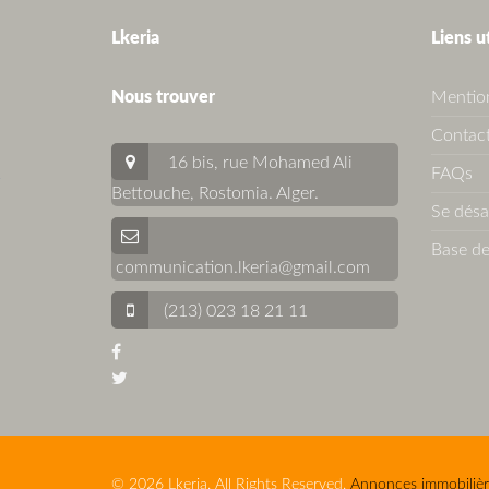
Lkeria
Liens u
Nous trouver
Mention
Contact
16 bis, rue Mohamed Ali
FAQs
Bettouche, Rostomia.
Alger
.
Se dés
Base de
communication.lkeria@gmail.com
(213) 023 18 21 11
© 2026 Lkeria. All Rights Reserved.
Annonces immobilièr