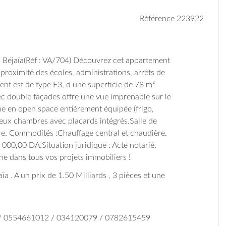
Référence 223922
, Béjaïa(Réf : VA/704) Découvrez cet appartement
proximité des écoles, administrations, arrêts de
nt est de type F3, d une superficie de 78 m²
c double façades offre une vue imprenable sur le
ne en open space entièrement équipée (frigo,
eux chambres avec placards intégrés.
Salle de
re.
Commodités :
Chauffage central et chaudière.
0 000,00 DA.
Situation juridique : Acte notarié.
 dans tous vos projets immobiliers !
ïa . A un prix de 1.50 Milliards , 3 pièces et une
 / 0554661012 / 034120079 / 0782615459