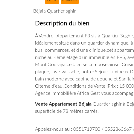
Béjaia Quartier sghir
Description du bien
À Vendre : Appartement F3 sis à Quartier Seghir
idéalement situé dans un quartier dynamique, à 
bus, commerces, et d une clinique.cet apparteme
niché au 4ème étage d’un immeuble en R+5, ave
Mont Gouraya.
ce bien se compose ainsi :
Cuisi
plaque, lave-vaisselle, hotte).
Séjour lumineux.
D
bain moderne avec cabine de douche et Sanitai
Citerne d’eau.
Conditions de Vente :
Prix : 15 00
Agence Immobilière Africa Gest vous accompagne
Vente Appartement Béjaia
Quartier sghir à Béja
superficie de 78 mètres carrés.
Appelez-nous au : 0551719700 / 0552863667