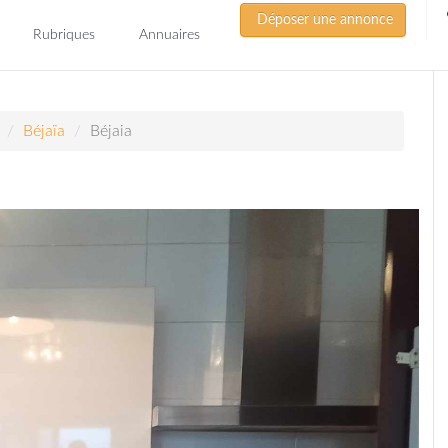
Déposer une annonce
Rubriques
Annuaires
Béjaïa
Béjaia