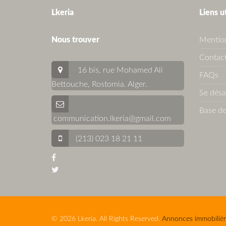
Lkeria
Liens u
Nous trouver
Mention
Contact
16 bis, rue Mohamed Ali
FAQs
Bettouche, Rostomia.
Alger
.
Se dés
Base de
communication.lkeria@gmail.com
(213) 023 18 21 11
© 2026 Lkeria. All Rights Reserved.
Annonces immobilièr