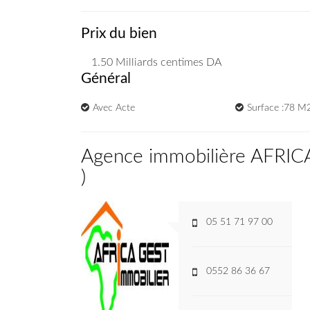
Prix du bien
1.50 Milliards
centimes DA
Général
Avec Acte
Surface :78 M
Agence immobilière AFRI
)
05 51 71 97 00
0552 86 36 67