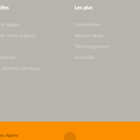
tiles
Les plus
s légales
L'immobilier
er notre support
Version Arabe
Téléchargement
abonner
Actualité
 données juridique
es Algerie