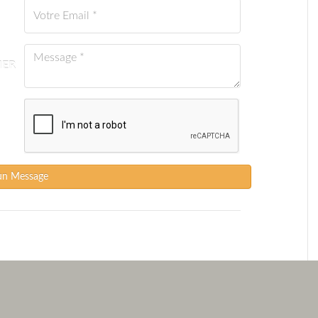
IER
un Message