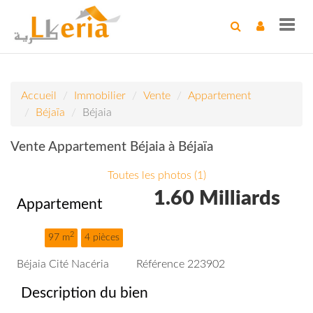
Toggl
navig
Accueil
Immobilier
Vente
Appartement
Béjaïa
Béjaia
Vente Appartement Béjaia à Béjaïa
Toutes les photos (1)
1.60 Milliards
Appartement
2
97 m
4 pièces
Béjaia Cité Nacéria
Référence 223902
Description du bien