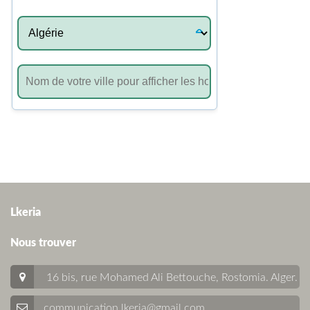
Lkeria
Nous trouver
16 bis, rue Mohamed Ali Bettouche, Rostomia.
Alger
.
communication.lkeria@gmail.com