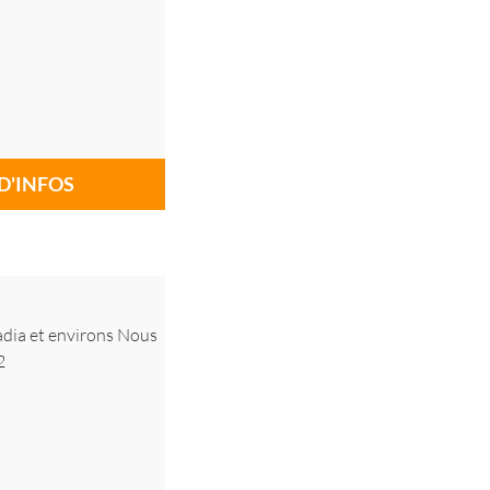
D'INFOS
adia et environs Nous
52