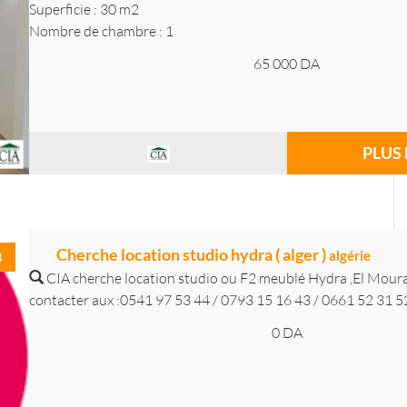
Superficie : 30 m2
Nombre de chambre : 1
65 000
DA
PLUS 
Cherche location studio hydra ( alger )
algérie
3
CIA cherche location studio ou F2 meublé Hydra ,El Mour
contacter aux :0541 97 53 44 / 0793 15 16 43 / 0661 52 31 
0
DA