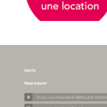
Lkeria
Nous trouver
16 bis, rue Mohamed Ali Bettouche, Rostom