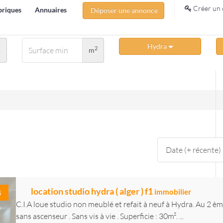
Créer un 
briques
Annuaires
Déposer une annonce
Hydra
2
A
m
location studio hydra ( alger ) f1
immobilier
4
C.I.A loue studio non meublé et refait à neuf à Hydra. Au 2 èm
sans ascenseur . Sans vis à vie . Superficie : 30m². ...