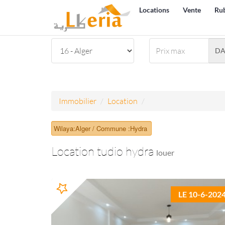
Locations
Vente
Ru
D
Immobilier
Location
Wilaya:Alger / Commune :Hydra
Location tudio hydra
louer
LE 10-6-202