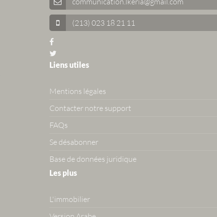
communication.lkeria@gmail.com
(213) 023 18 21 11
Liens utiles
Mentions légales
Contacter notre support
FAQs
Se désabonner
Base de données juridique
Les plus
L'immobilier
Version Arabe