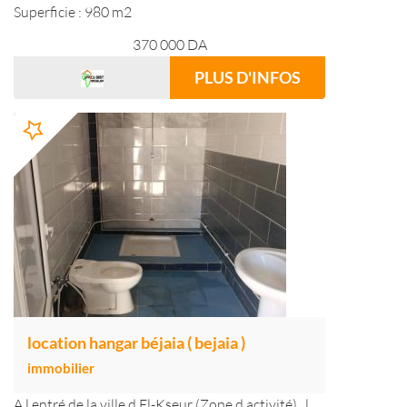
Superficie : 980 m2
370 000
DA
PLUS D'INFOS
location hangar béjaia ( bejaia )
immobilier
A l entré de la ville d El-Kseur (Zone d activité) , l