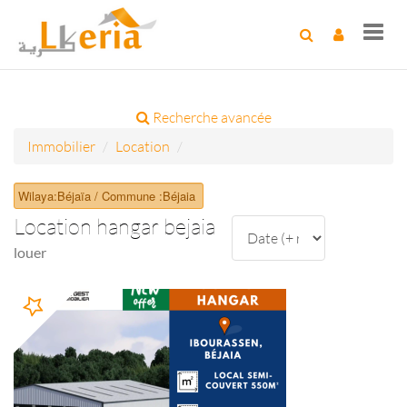
Toggl
navig
Recherche avancée
Immobilier
Location
Wilaya:Béjaïa / Commune :Béjaia
Location hangar bejaia
louer