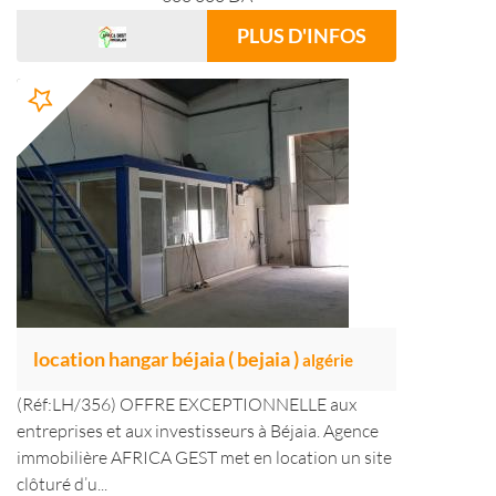
PLUS D'INFOS
location hangar béjaia ( bejaia )
algérie
(Réf:LH/356) OFFRE EXCEPTIONNELLE aux
entreprises et aux investisseurs à Béjaia. Agence
immobilière AFRICA GEST met en location un site
clôturé d’u...