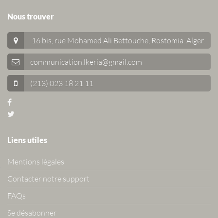
Nous trouver
16 bis, rue Mohamed Ali Bettouche, Rostomia.
Alger
.
communication.lkeria@gmail.com
(213) 023 18 21 11
Liens utiles
Mentions légales
Contacter notre support
FAQs
Se désabonner