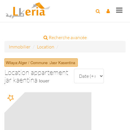
Toggl
navig
Recherche avancée
Immobilier
Location
Wilaya:Alger / Commune :Jasr Kasentina
Location appartement
jar kaentina
louer