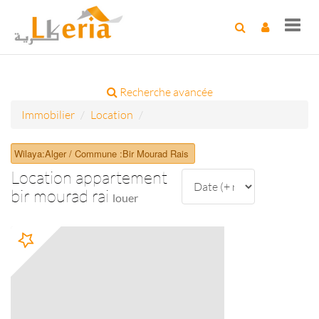
Toggl
navig
Recherche avancée
Immobilier
Location
Wilaya:Alger / Commune :Bir Mourad Rais
Location appartement
bir mourad rai
louer