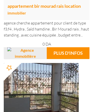
appartement bir mourad rais location
immobilier
agence cherche appartement pour client de type
f3,f4 , Hydra , Saïd hamdine , Bir Mourad rais , haut
standing , avec cuisine équipée , budget entre...
0
DA
PLUS D'INFOS