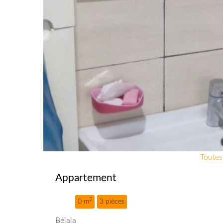
Toutes
Appartement
2
0 m
3 pièces
Béjaia