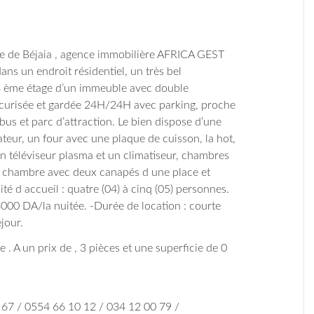
lle de Béjaia , agence immobilière AFRICA GEST
ans un endroit résidentiel, un très bel
4 ème étage d’un immeuble avec double
écurisée et gardée 24H/24H avec parking, proche
bus et parc d’attraction. Le bien dispose d’une
teur, un four avec une plaque de cuisson, la hot,
un téléviseur plasma et un climatiseur, chambres
ne chambre avec deux canapés d une place et
té d accueil : quatre (04) à cinq (05) personnes.
 8000 DA/la nuitée. -Durée de location : courte
jour.
ie . A un prix de , 3 pièces et une superficie de 0
 67 / 0554 66 10 12 / 034 12 00 79 /