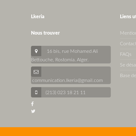
Lkeria
Liens u
Nous trouver
Mention
Contact
16 bis, rue Mohamed Ali
FAQs
Bettouche, Rostomia.
Alger
.
Se dés
Base de
communication.lkeria@gmail.com
(213) 023 18 21 11