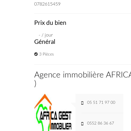
0782615459
Prix du bien
- / jour
Général
3 Pièces
Agence immobilière AFRI
)
05 51 71 97 00
0552 86 36 67