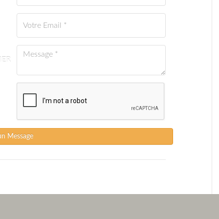
IER
un Message