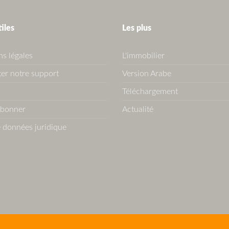
tiles
Les plus
s légales
L'immobilier
er notre support
Version Arabe
Téléchargement
abonner
Actualité
 données juridique