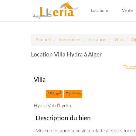
Locations
Vente
Accueil
Immobilier
Location
Villa
Al
Location Villa Hydra à Alger
Toutes
Villa
2
356 m
7 pièces
Hydra Val d’hydra
Description du bien
Mise en location jolie villa refaite à neuf situé