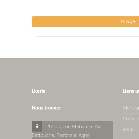
Envoyer 
Lkeria
Liens u
Nous trouver
Mention
Contact
16 bis, rue Mohamed Ali
FAQs
Bettouche, Rostomia.
Alger
.