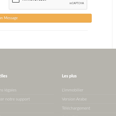
un Message
tiles
Les plus
s légales
L'immobilier
er notre support
Version Arabe
Téléchargement