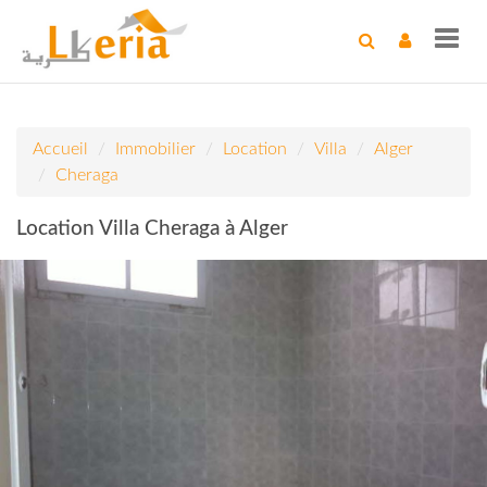
Toggl
navig
Accueil
Immobilier
Location
Villa
Alger
Cheraga
Location Villa Cheraga à Alger