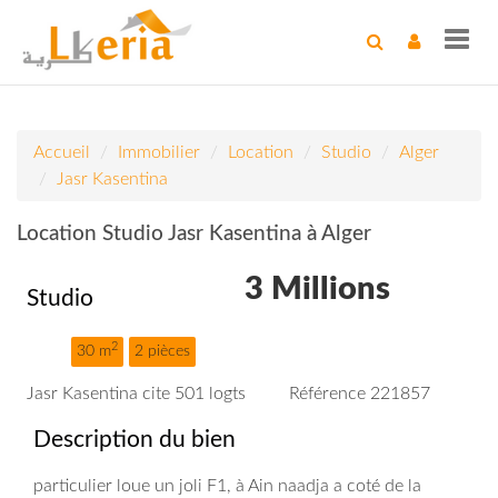
Toggl
navig
Accueil
Immobilier
Location
Studio
Alger
Jasr Kasentina
Location Studio Jasr Kasentina à Alger
3 Millions
Studio
2
30 m
2 pièces
Jasr Kasentina cite 501 logts
Référence 221857
Description du bien
particulier loue un joli F1, à Ain naadja a coté de la