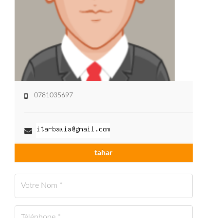
0781035697
tahar