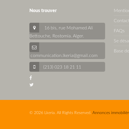
Nous trouver
Mention
Contact
16 bis, rue Mohamed Ali
FAQs
Bettouche, Rostomia.
Alger
.
Se dés
Base de
communication.lkeria@gmail.com
(213) 023 18 21 11
© 2026 Lkeria. All Rights Reserved.
Annonces immobilièr