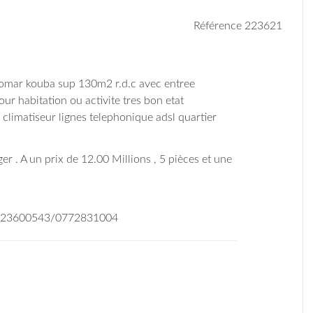
Référence 223621
n omar kouba sup 130m2 r.d.c avec entree
ur habitation ou activite tres bon etat
climatiseur lignes telephonique adsl quartier
er . A un prix de 12.00 Millions , 5 pièces et une
/023600543/0772831004