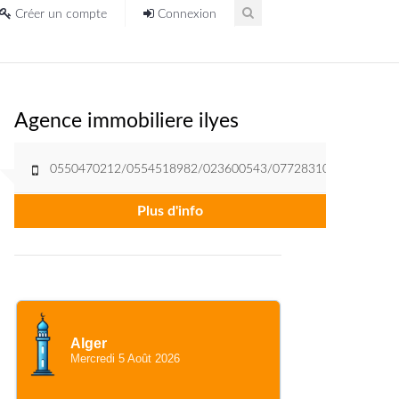
Créer un compte
Connexion
Agence immobiliere ilyes
0550470212/0554518982/023600543/0772831004
Plus d'info