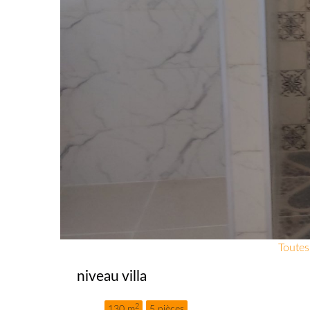
Toutes
niveau villa
2
130 m
5 pièces