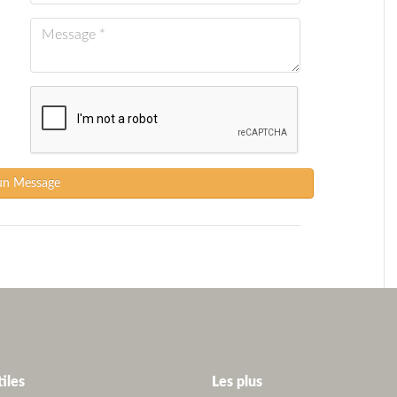
un Message
tiles
Les plus