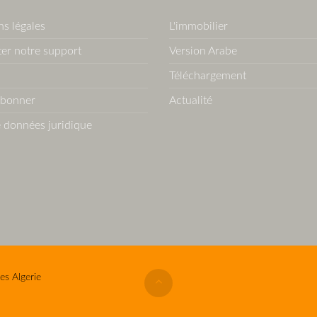
s légales
L'immobilier
er notre support
Version Arabe
Téléchargement
abonner
Actualité
 données juridique
es Algerie