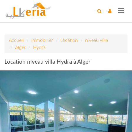
Toggl
navig
Accueil
Immobilier
Location
niveau villa
Alger
Hydra
Location niveau villa Hydra à Alger