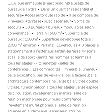
C.I.A loue immeuble (smart building) à usage de
bureaux à Hydra.• Dans un quartier résidentiel et
sécurisé• Accès autoroute rapide • Il se compose de
7 niveaux +terrasse• Avec ascenseur•
Sortie de
secours • 50 Bureaux ( bureaux modulables selon
convenance ) • Terrain : 500 m²• Superficie de
bureaux : 1300m²• Superficie développée totale :
2000 m² environ • Parking : 11véhicules + 3 places e
stationnement à l’extérieur Jardin-terrasse /Piscine
et salle de sport /sanitaires hommes et femmes à
tous les étages /kitchenettes /salles de
conférences… Les commodités : Immeuble lumineux,
belle exposition, pas de vis-à-vis ,belle façade ,belle
architecture contemporaine ,large baie vitrée double
vitrage, fumoir balcon à tous les étages ,large espace
de circulation, revêtement en marbre ,salle de
réunion insonorisée pour visio-conférence
,revêtement mural phonique ,salle de réunion
équipée en audiovisuel ,ascenseur, groupe