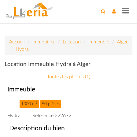
Toggl
navig
Accueil
Immobilier
Location
Immeuble
Alger
Hydra
Location Immeuble Hydra à Alger
Toutes les photos (1)
Immeuble
2
1300 m
50 pièces
Hydra
Référence 222672
Description du bien