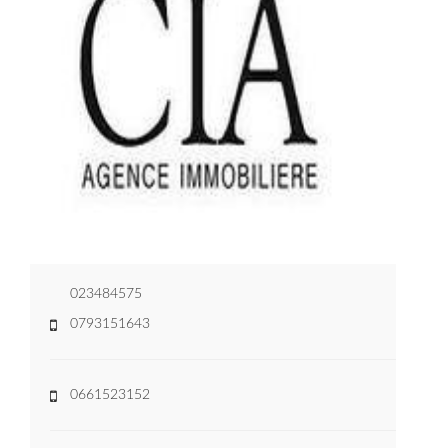
023484575
0793151643
0661523152