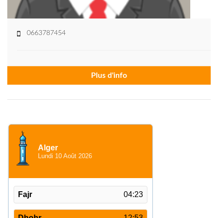
0663787454
Plus d'info