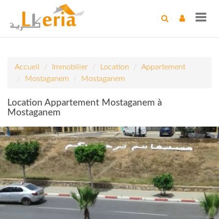
Toggl
navig
Accueil
Immobilier
Location
Appartement
Mostaganem
Mostaganem
Location Appartement Mostaganem à
Mostaganem