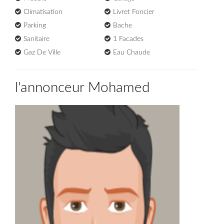
Climatisation
Livret Foncier
Parking
Bache
Sanitaire
1 Facades
Gaz De Ville
Eau Chaude
l'annonceur Mohamed