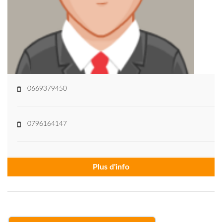
0669379450
0796164147
Plus d'info