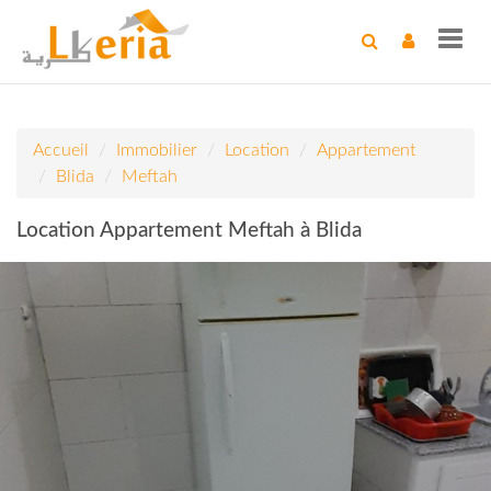
Toggl
navig
Accueil
Immobilier
Location
Appartement
Blida
Meftah
Location Appartement Meftah à Blida