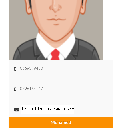
0669379450
0796164147
Mohamed