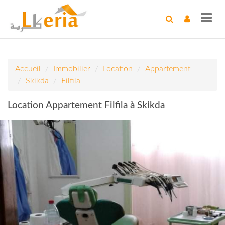
Toggl
navig
Accueil
Immobilier
Location
Appartement
Skikda
Filfila
Location Appartement Filfila à Skikda