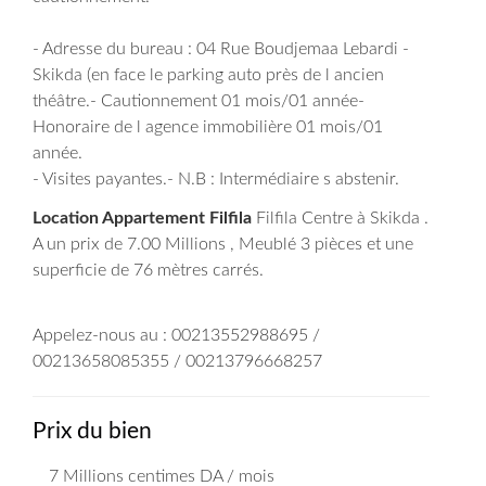
- Adresse du bureau : 04 Rue Boudjemaa Lebardi -
Skikda (en face le parking auto près de l ancien
théâtre.- Cautionnement 01 mois/01 année-
Honoraire de l agence immobilière 01 mois/01
année.
- Visites payantes.- N.B : Intermédiaire s abstenir.
Location Appartement Filfila
Filfila Centre à Skikda .
A un prix de 7.00 Millions , Meublé 3 pièces et une
superficie de 76 mètres carrés.
Appelez-nous au : 00213552988695 /
00213658085355 / 00213796668257
Prix du bien
7 Millions
centimes DA
/ mois