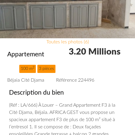
Toutes les photos (6)
3.20 Millions
Appartement
2
100 m
3 pièces
Béjaia Cité Djama
Référence 224496
Description du bien
(Réf : LA/666)
À Louer – Grand Appartement F3 à la
Cité Djama, Béjaïa. AFRICA GEST vous propose un
spacieux appartement F3 de plus de 100 m² situé à
l’entresol 1.
Il se compose de :
Deux façades
ensoleillées
Grande terrasse + balcon
2 grandes