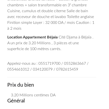
chambres + salon transformable en 3ᵉ chambre
Cuisine, cumulus et double citerne
Salle de bain
avec receveur de douche et lavabo
Toilette anglaise
Finition simple
Loyer : 32 000 DA / mois
Caution : 1
à 2 mois
Location Appartement Béjaia
Cité Djama à Béjaïa .
A un prix de 3.20 Millions , 3 pièces et une
superficie de 100 mètres carrés.
Appelez-nous au : 0551719700 / 0552863667 /
0554661012 / 034120079 / 0782615459
Prix du bien
3.20 Millions
centimes DA
Général