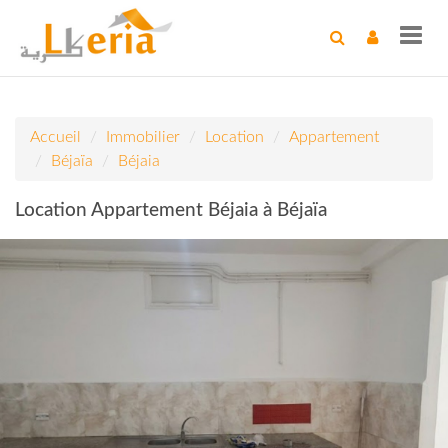
Toggl
navig
Accueil
Immobilier
Location
Appartement
Béjaïa
Béjaia
Location Appartement Béjaia à Béjaïa