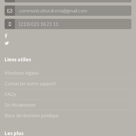
communication.lkeria@gmail.com
(213) 023 18 21 11
Liens utiles
Mentions légales
Contacter notre support
FAQs
Se désabonner
Base de données juridique
Les plus