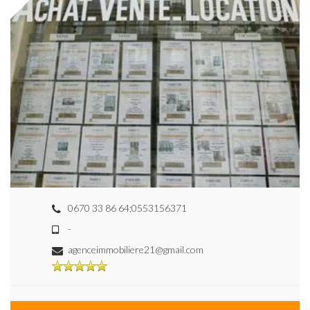
0670 33 86 64;0553156371
-
agenceimmobiliere21@gmail.com