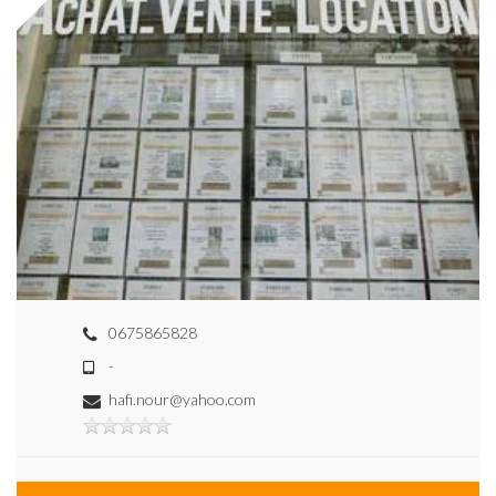
0675865828
-
hafi.nour@yahoo.com