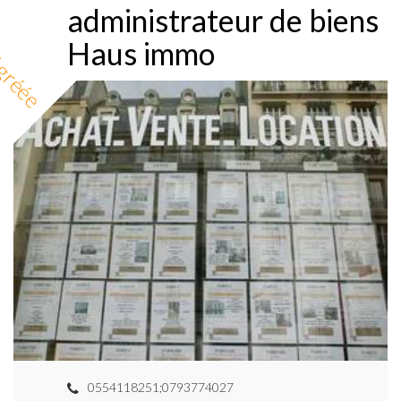
administrateur de biens
Haus immo
gréée
0554118251;0793774027