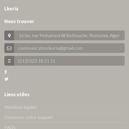
Lkeria
Nous trouver
16 bis, rue Mohamed Ali Bettouche, Rostomia.
Alger
.
communication.lkeria@gmail.com
(213) 023 18 21 11
Liens utiles
Mentions légales
Contacter notre support
FAQs