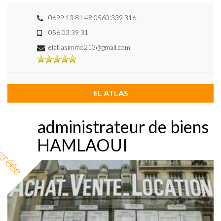
0699 13 81 48;0560 339 316;
056 03 39 31
elatlasimmo213@gmail.com
EL ATLAS
administrateur de biens
HAMLAOUI
gréée