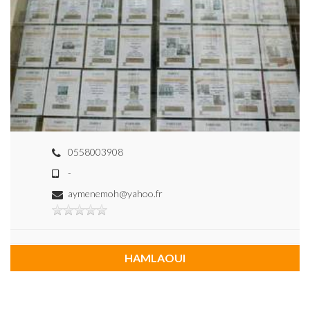
0558003908
-
aymenemoh@yahoo.fr
HAMLAOUI