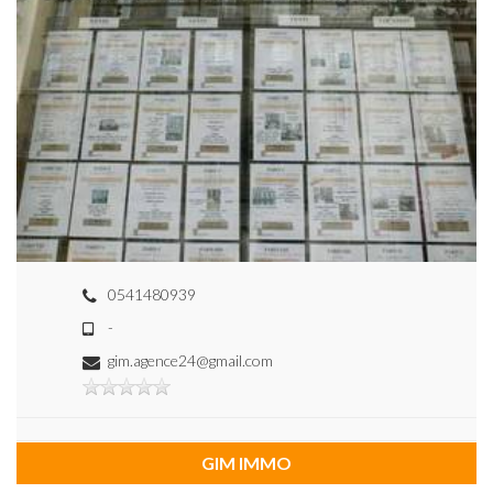
0541480939
-
gim.agence24@gmail.com
GIM IMMO