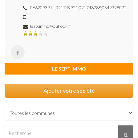
0662093914;021749921;021748788;0549398072;
-
lesptimmo@outlook.fr
LE SEPT IMMO
Ajouter votre société