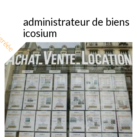
administrateur de biens
icosium
gréée