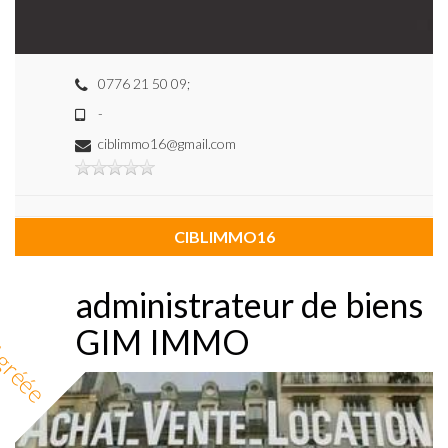
0776 21 50 09;
-
ciblimmo16@gmail.com
CIBLIMMO16
administrateur de biens
GIM IMMO
gréée