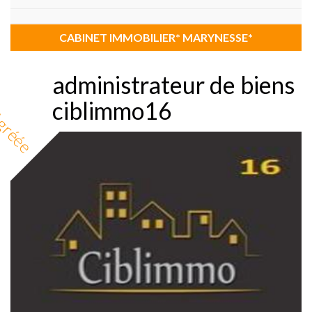
CABINET IMMOBILIER* MARYNESSE*
administrateur de biens
ciblimmo16
gréée