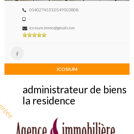
0540274533;0549503808;
-
icosium.immo@gmail.com
ICOSIUM
administrateur de biens
la residence
gréée