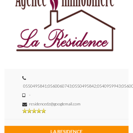
0550495841;0560060743;0550495842;0540959943;05600
-
residencedz@googlemail.com
LA RESIDENCE