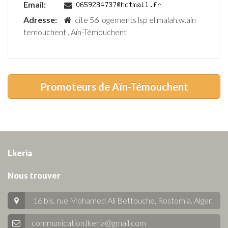
Email:
Adresse:
cite 56 logements lsp el malah.w.ain
temouchent , Aïn-Témouchent
Promoteurs de Aïn-Témouchent
Lkeria
Nous trouver
16 bis, rue Mohamed Ali Bettouche, Rostomia.
Alger
.
communication.lkeria@gmail.com