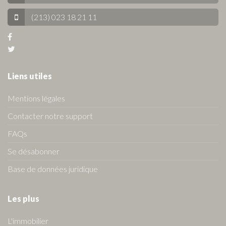
(213) 023 18 21 11
Liens utiles
Mentions légales
Contacter notre support
FAQs
Se désabonner
Base de données juridique
Les plus
L'immobilier