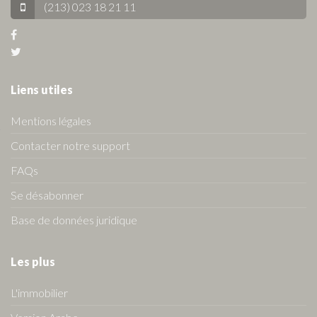
(213) 023 18 21 11
Liens utiles
Mentions légales
Contacter notre support
FAQs
Se désabonner
Base de données juridique
Les plus
L'immobilier