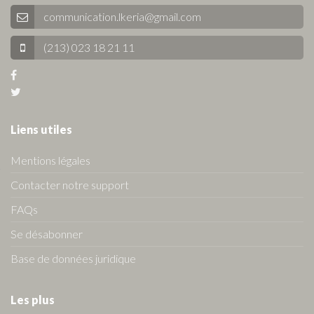
communication.lkeria@gmail.com
(213) 023 18 21 11
Liens utiles
Mentions légales
Contacter notre support
FAQs
Se désabonner
Base de données juridique
Les plus