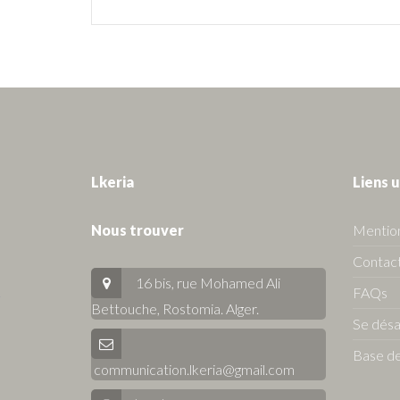
Lkeria
Liens u
Nous trouver
Mention
Contact
16 bis, rue Mohamed Ali
FAQs
Bettouche, Rostomia.
Alger
.
Se dés
Base de
communication.lkeria@gmail.com