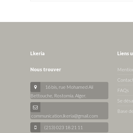
Lkeria
Liens u
Nous trouver
Mention
Contact
16 bis, rue Mohamed Ali
FAQs
Bettouche, Rostomia.
Alger
.
Se dés
Base de
communication.lkeria@gmail.com
(213) 023 18 21 11