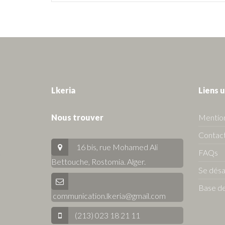
Lkeria
Liens u
Nous trouver
Mention
Contact
16 bis, rue Mohamed Ali
FAQs
Bettouche, Rostomia.
Alger
.
Se dés
Base de
communication.lkeria@gmail.com
(213) 023 18 21 11