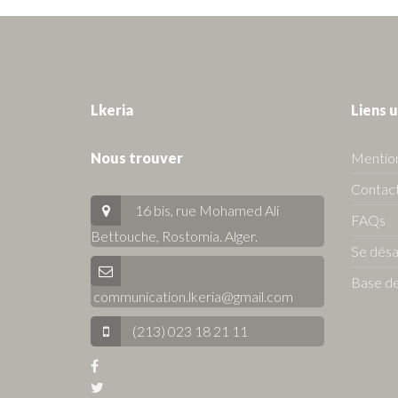
Lkeria
Liens u
Nous trouver
Mention
Contact
16 bis, rue Mohamed Ali
FAQs
Bettouche, Rostomia.
Alger
.
Se dés
Base de
communication.lkeria@gmail.com
(213) 023 18 21 11