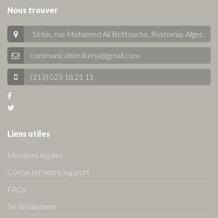
Nous trouver
16 bis, rue Mohamed Ali Bettouche, Rostomia.
Alger
.
communication.lkeria@gmail.com
(213) 023 18 21 11
Liens utiles
Mentions légales
Contacter notre support
FAQs
Se désabonner