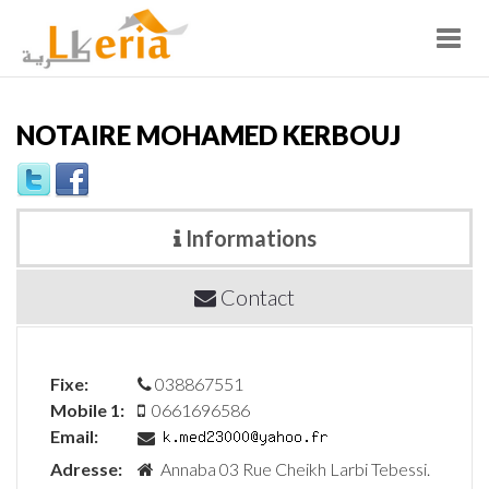
Toggl
navig
NOTAIRE MOHAMED KERBOUJ
Informations
Contact
Fixe:
038867551
Mobile 1:
0661696586
Email:
Adresse:
Annaba 03 Rue Cheikh Larbi Tebessi.